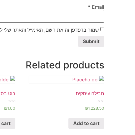
*
Email
שמור בדפדפן זה את השם, האימייל והאתר שלי ל
Related products
חבילה עיסקית
בוט בסי
Rated
Rated
₪
1.00
₪
1,228.50
0
0
out
out
of
of
 cart
Add to cart
5
5