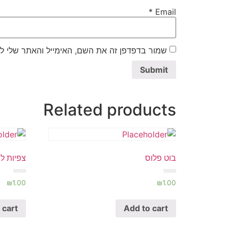
*
Email
שמור בדפדפן זה את השם, האימייל והאתר שלי ל
Related products
בוט פלוס
צפיות ל
Rated
Rated
₪
1.00
₪
1.00
0
0
out
out
of
of
 cart
Add to cart
5
5